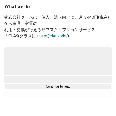
What we do
株式会社クラスは、個人・法人向けに、月々440円(税込)
から家具・家電の

利用・交換が行えるサブスクリプションサービス
「CLAS(クラス)」(
http://clas.style/
)

を運営しています。

CLASが提供するのは、「購入」というこれまでの方法で
は叶わなかった、新しい

豊かさと自由のある暮らしです。CLASを利用し、生活の
変化に合わせて、その

時々に合った家具や家電を選択することで、自分らしさの
ある暮らしを簡単に見つ

Continue to read
けることができます。

また個人だけでなく、企業へのレンタルサブスクも展開。
会社規模や状況、従業員
