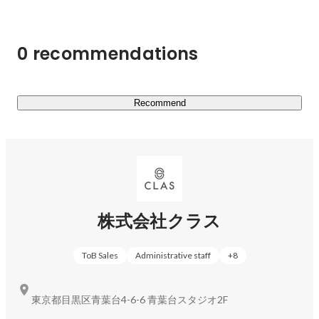
の働き方に合わせてオフィス家具・家電を自由に入れ替え
られます。企業成長に

伴走し、戦略性と柔軟性を兼ね備えたオフィスマネジメン
0 recommendations
トの確立を手助けしま

す。

CLASの大きな特徴は、サービスを利用することが、その
Recommend
まま社会貢献につなが

ること。顧客から廃棄の手間やコストをなくすと同時に、
次のお客さまへ貸し出す

ことでモノの寿命を伸ばし、最大限活用します。環境負荷
を大きく低減し、サステ

ナブル社会の実現に貢献します。
株式会社クラス
ToB Sales
Administrative staff
+
8
東京都目黒区青葉台4-6-6 青葉台スタジオ2F