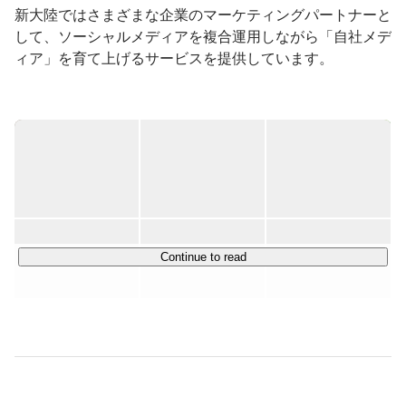
新大陸ではさまざまな企業のマーケティングパートナーと
して、ソーシャルメディアを複合運用しながら「自社メデ
ィア」を育て上げるサービスを提供しています。

年間マーケティング戦略の立案、集客のためのコンサルテ
ィングをはじめ、コンテンツ企画立案や制作、投稿作業や
アカウント管理といった実務まですべて代行します。

代行といっても、新大陸は納品して終わりの単なる外注先
ではありません。新大陸のクライアントは、理念に共感し
てお付き合いの始まった企業がとても多いのです。

Continue to read
実績経験豊富な４部門のエキスパートがチーム体制を組
み、専門知識に基づいた「成功させるノウハウ」で、さま
ざまな業種の企業を長期的にサポートしています。

今後も、クライアントの会社成長のためのパートナー、社
外マーケティング部として、会社の一員だと思っていただ
ける様な関係性を築いていきます。