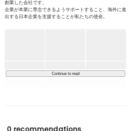
創業した会社です。

企業が本業に専念できるようサポートすること、海外に進
出する日本企業を支援することが私たちの使命。

30年前に企業のリロケーションに関わる事業を日本で先
駆けて始めて以来、

企業の福利厚生を総合的にサポートしてきた企業です。

2011年には東証プライム市場に上場し、現在では1万社以
上の課題を解決するにまで成長しました。

世の中になかったサービスを20以上開発し、創業時と比
Continue to read
べると400倍の利益を生み出せるようになり、

グループ連結会社は100社を数えます。

それでも私たちは「永遠のベンチャー企業」です。

私たちが考えるベンチャーとは「変わることに挑戦する
志」

0 recommendations
自ら考え、これまでにないビジネスを0から考える姿勢を