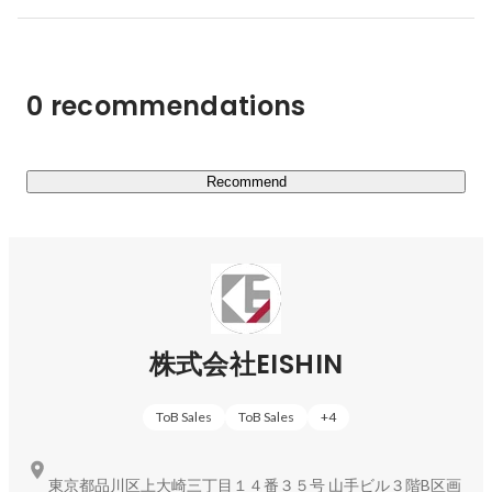
https://ei-shin.com/
0 recommendations
https://www.good-for-job.jp/slides/1ddc3afa-c6dd-4ab0-
bd98-eaf68ec6a21a/fullscreen
Recommend
株式会社EISHIN
ToB Sales
ToB Sales
+
4
東京都品川区上大崎三丁目１４番３５号 山手ビル３階B区画