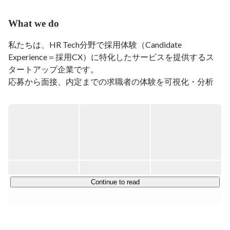
人事は未経験でしたが、面白そうだと思い思い切って飛
び込みました！

What we do
◎EISHINの好きなところ

私たちは、HR Tech分野で採用体験（Candidate 
『決めた道を正解にする』と言う考えがあるところ。
Experience＝採用CX）に特化したサービスを提供するス
タートアップ企業です。

応募から面接、内定までの求職者の体験を可視化・分析
し、企業の採用課題を解決する「採用CXクラウド」を中
心に、企業と求職者の最適なマッチングを実現していま
す。「人が集まらない」「採用がうまくいかない」企業の
課題に、本質から向き合うサービスです。

「全企業、全求職者に、最高の出会いを」をビジョンに、
採用課題を解決しています！

Continue to read
※弊社の詳しい情報はこちらから。
