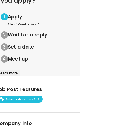
you apply?
Apply
Click "Want to Visit"
Wait for a reply
Set a date
Meet up
Learn more
ob Post Features
Online interviews OK
ompany info