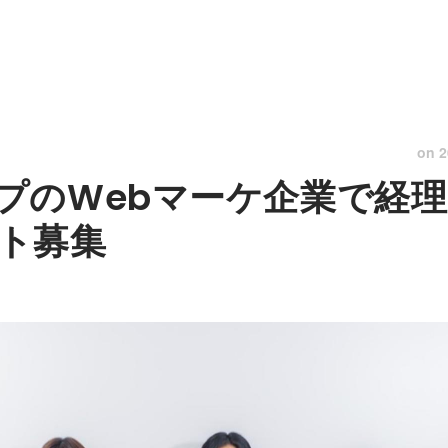
on
2
プのWebマーケ企業で経
ト募集