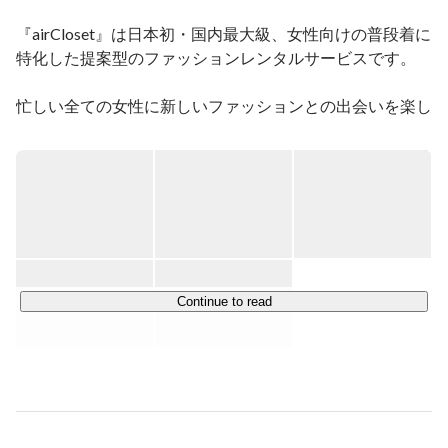
や、新規事業の立ち上げを担う。

2022年7月東証グロース市場に上場。

『airCloset』は日本初・国内最大級、女性向けの普段着に
特化した提案型のファッションレンタルサービスです。

▼紹介記事

https://www.wantedly.com/companies/airCloset/post_articles/4
63963

忙しい全ての女性に新しいファッションとの出会いを楽し
んでいただきたいという想いで、2015年2月よりサービス
# 過去実施のプロジェクト例

提供を開始。

・マーケティングコンセプトの策定（WHO/WHAT）

お客様にとって感動するお洋服との新しい出会い
・webサイト/web広告のリブランディング

〈Serendipity〉をお届けしております。

・会員登録導線のリニューアル

・新規プロダクトの開発（プラン/オプション/メディア
等）

主にインターネットを活用したサービス事業

・グロースハック体制構築と施策の実行（年50回/CVR 
・月額制ファッションレンタルサービス『airCloset』

YoY2.1倍）

・メーカー公認月額制レンタルモール『airCloset Mall』

Continue to read
・プライシング改定

・都度利用型ファッションレンタルサービス『airCloset 
Spot Rental』

# 好きなこと

料理 / 写真 / 居酒屋語り

・骨格・カラー診断サロン『airCloset Salon』

# 得意スキル

▼ 月額制ファッションレンタルサービス『airCloset(エア
プロジェクトマネジメント / グロースハック

ークローゼット)』（2015/2~）
