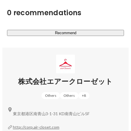
オンライン月額制ファッションレンタルサービス
# 経験スキル

0 recommendations
新規プロダクト開発 / コンセプト設計 / プライシング / 
『airCloset』を2015年2月にリリース。お客様のサイズ、
コンテンツSEO / テクニカルSEO / SEM、SNS、
好み、挑戦したいスタイルなどをもとに、スタイリストが
ADNW、アフィリエイト広告 / SNS運用 / UIUX設計 / IA
似合うお洋服をコーディネートしてお届けする国内最大級
設計 / LPO / EFO  / サイトパフォーマンス改善 / web接客 
のパーソナルスタイリングサービスです。リリースから現
Recommend
/ メルマガ運用 / LINE@運用 / push運用 / シナリオ配信設
在までで会員数は140万人を突破し、現在はレンタル利用
計 / タイアップ営業 / トラッキング設計 / トラッキング
だけでなく購入プラットフォームとしても幅広いお客様に
解析 / ヒートマップ解析 / 検定 / 市場調査 / デプスインタ
お楽しみいただいています。

ビュー設計 / インタビュワー / ユーザビリティテスト / 
CJM作成 / 撮影ディレクション / HTML  / CSS / Javascript 
内製で独自開発した「スタイリング提供システム」は
/ React / MySQL /  Python / R / Google Analytics / ADEBiS / 
2017年2月に特許を取得し、品質の高いパーソナルスタイ
Adobe XD

リングを提供し続けられるサービス基盤となっています。
株式会社エアークローゼット
今後は、このシステムを通して蓄積してきた膨大なデータ
# 今後やりたいこと

経営 / 組織改善 / 新規事業開発 / プロダクトマネジメン
をもとに、お客様の好みやスタイリストの選定パターンな
ト 
Others
Others
+
8
どの解析をすすめることで、スタイリング業務の精度向上
を図ります。

東京都港区南青山3-1-31 KD南青山ビル5F
▼メーカー公認月額制レンタルモール『airCloset Mall(エ
アクロモール)』（2020/4～）

http://corp.air-closet.com