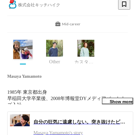
株式会社キッチハイク
Mid-career
Other
カスタマーサクセス
Masaya Yamamoto
1985年 東京都出身

早稲田大学卒業後、2008年博報堂DYメディアパートナー
Show more
ズ入社。

広告業を越えた、雑誌×デジタルの新規事業及びクライア
ントソリューション企画を担当後、世界中の食卓を訪ねる
自分の狂気に遠慮しない。突き抜けたビジョンと徹底的な仕組み化がつくる“おいしい未来”。
旅へ。食で人がつながる魅力に感動し、キッチハイクを創
業。著書『キッチハイク!突撃! 世界の晩ごはん』

Masaya Yamamoto's story