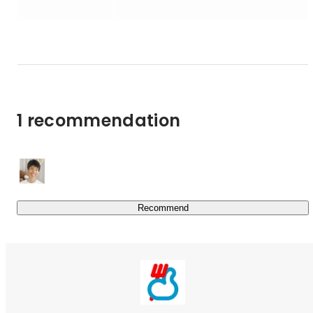
生み出しています。

「保育園留学」を起点に、今後のさらなる事業成長を目指
すため、成長企業で自らも成長しながら活躍したいという
方へ向けた募集をはじめます。

サービスを通しても、またメンバーの生き様を通しても、
何一つ諦めない世の中へ一歩ずつ進んでいけるよう、物事
1 recommendation
を長期視点で捉えながら変化に柔軟かつ機動力高く対応で
きるチームを目指しています。

https://hoikuen-ryugaku.com/
Recommend
◼︎会社概要

株式会社キッチハイクは「地域の価値を拡充し、地球の未
来へつなぐ」をミッションとし、世界中の“地域”の一つひ
とつが未来の先駆者となるよう価値を磨き上げ、新しい文
化・経済圏を創造するブランドプロデュース＆プラットフ
ォームカンパニーです。「保育園留学」をはじめ、地域発