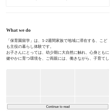
2021年夏と冬、妻と２歳の娘とともに、北海道檜山郡厚沢
部町へ「保育園留学」の第０号として滞在。町と園に感動
し、保育園留学を地域創生事業として立ち上げる。2022年
春、厚沢部町へ移住。
What we do
「保育園留学」は、1-2週間家族で地域に滞在する、こど
も主役の暮らし体験です。

お子さんにとっては、幼少期に大自然に触れ、心身ともに
健やかに育つ環境を、ご両親には、働きながら、子育てし
ながらも多様な選択肢を、過疎地域には、子育て家族を招
き、地域経済に貢献をもたらします。

2021年11月にスタートした「保育園留学」は、2025年4
月時点で留学先は50地域以上に拡大し、大人こども合わ
せて約6,000人以上・2,000家族以上にご利用いただき、急
成長しています。体験後に「また留学したい」というご家
族は95％を超え、地域と子育て家族の新たなつながりを
Continue to read