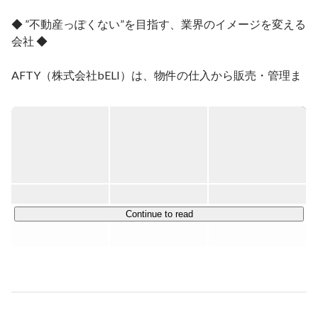
◆ ”不動産っぽくない”を目指す、業界のイメージを変える
会社 ◆

AFTY（株式会社bELI）は、物件の仕入から販売・管理ま
で一貫したサービスを提供しています。

「イメージに革命を」を掲げる私たちだからこそ、デザイ
ンには特にこだわりを持っています。例えば、室内の壁紙
から自由にカスタマイズして、お客様の理想の実現をサポ
ート。実存家具をCGで差し込み、家具そのものを購入で
きるリアルでオシャレな広告も手がけます。有名なインテ
リアブランドやアーティストとコラボすることもありま
Continue to read
す。

住まいや暮らしだけでなく、不動産業界も含めたすべての
イメージを新しくしていきたい。という想いを持ちなが
ら、皆様が日々の生活を快適に過ごせるよう努めていま
す。
