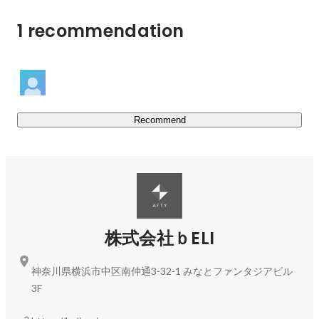
1 recommendation
代表 田平生樹 Twitter

↪︎ 
https://twitter.com/AFTY_1739
▍私たちのサービス

『不動産×アート』の新領域

Recommend
▶︎不動産

・賃貸管理のマネジメント

・不動産の仲介マッチングサービス『IDEAU』

・不動産の買取・販売

・リノベーション、リフォーム事業（『PremiumT』な
株式会社ｂELI
ど）

神奈川県横浜市中区南仲通3-32-1 みなとファンタジアビル
https://www.instagram.com/afty_beli/
3F
Instagram：@afty_beli
