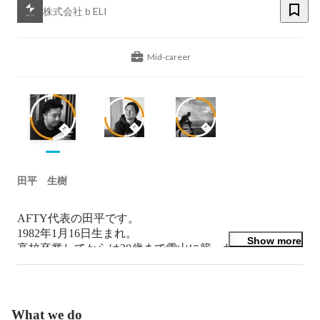
株式会社ｂELI
Mid-career
田平 生樹
AFTY代表の田平です。

1982年1月16日生まれ。

Show more
高校卒業してからは20歳まで雪山に籠ったりふらふらし
てました。先輩に誘われて営業会社に入り、30歳の時に
不動産の世界に興味をもち挑戦して33歳で起業。

現在は不動産だけでなくアートや福祉などにも着手し不
動産から派生する様々事業に挑戦しています。

What we do