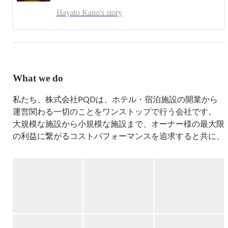
中国語を体得。

Hayato Kano's story
2014~2015　

サッカー選手をしっかり目指さなかったことにずっと後悔
していたのでドイツにサッカー選手になるために挑戦。
FC ROT WEISS MERLに直談判しに行き、入団。その時の
給料月300ユーロ。この時に自分が住んでる部屋のソファ
を1泊10ユーロで寝泊まりさせてあげるAirbnbを経験。

What we do
2015~2016　

私たち、株式会社PQDは、ホテル・宿泊施設の開業から
帰国後Airbnbをやりたかったが、お金がなかったので民泊
運営関わる一切のことをワンストップで行う会社です。

の清掃事業を始める。この時売り上げは約年間で1000万
大規模な施設から小規模な施設まで、オーナー様の最大限
円。

の利益に繋がるコストパフォーマンスを追求すると共に、
2016~2017　

多様化するゲストのニーズを的確に分析し、両者の可能性
個人事業と並行し株式会社ニュービジョンで日本の国際物
の最適化を得意としたホテル運営をしております。

流の営業を担当。

▍事業内容

2018~2019　

完全独立し、個人事業主として民泊の運営を数件と、清掃
○宿泊施設の運営（メイン）

事業を行い、売り上げが年間4000万ほどになる。

○宿泊施設やマンスリーマンションの清掃

○ECサイトでの物販

2019~現在　
