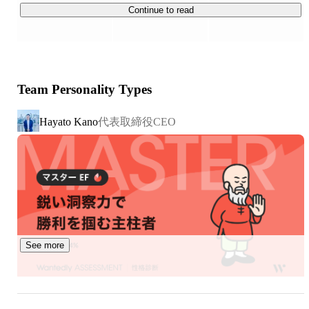
完全自己出資で株式会社PQDを設立。1年で売り上げが1.5
Continue to read
宿泊施設に関しては、10室前後の旅館業で運営している
億程まで拡大。
物件が15施設程度で日に日に物件数が増えています。

弊社の運営する宿泊施設のほとんどは、フロントを無人に
て運営しています。

Team Personality Types
フロントの無人化は、運営に係るコストカットを実現する
だけでなく、コロナ禍の三密防止の観点からお客様にも大
代表取締役CEO
Hayato Kano
変ご好評いただいております。

▍今後について

2020年のコロナ禍から現在に至るまで弊社の事業は拡大
しています。

全国で100棟、約500室の宿泊施設を運営しており、稼働
率は90％を超えています。

今後も続々と新規物件の立ち上げをしていく予定です。

See more
現在では、自社で施設を建てる事も考えております。

また、ECサイトでの物販事業も反響が多く今後も事業拡
大して行く予定です。