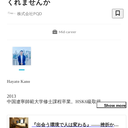
くれませんか
株式会社PQD
Mid-career
Hayato Kano
2013　

中国遼寧師範大学修士課程卒業。HSK6級取得

Show more
2011~2013　

中国遼寧師範大学修士課程と並行し Swiss Hotel Dalianに
Guest relation officerとして就任。ここでビジネスレベルの
『出会う環境で人は変わる』――挫折からの新たな挑戦で得た起業マインドとは？PQDの創業ストーリーに迫る。