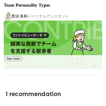
営業を学びたい。

Team Personality Types
人材育成を学びたい。

世界26カ国のネットワークを活用しながら自己成長を促
そんな人と話したいです。
西潟 美和
パーソナルアシスタント
し、

一人一人が主役の会社であなたの新しいキャリアをスター
トしてみませんか？

【3つの特徴】

１、徹底した教育制度であなたの成果を最大化

成果を出すためには自己流ではうまくいきません。成果が
See more
出る共通の考え方や仕組みを深く理解することが必要で
す。セールス、マーケティング、人材育成、組織マネジメ
ント、経営、事業拡大に至るまで、徹底的に教育を行いま
す。この教育制度により、未経験でも自分の強みをより強
くし成果を最大化させます。現に弊社マネージャーは入社
前はほどんどが未経験よりスタートしています。世界共通
1 recommendation
の教育制度を活用し、史上最高の自己成長を目指すことが
できます。
