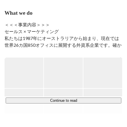
What we do
現在では名古屋にて人材育成会社の営業部マネージャー
の傍ら、様々な企業の人材育成コンサルティングや営業
＜＜＜事業内容＞＞＞

コンサルタントをしています。

セールス × マーケティング

私たちは1987年にオーストラリアから始まり、現在では
【経歴】

世界26カ国850オフィスに展開する外資系企業です。確か
パティシエ→アメリカ留学→ホテルマン→営業→営業マ
な実績と信用により、日本や世界を代表する様々な業界の
ネージャー

大手クライアントとパートナーシップを結んでいます。

今、社会に必要とされているスキル、市場価値の上げ
Face to Face マーケティングを活用した費用対効果の高い
方、自己分析、進路に悩んでいたり、やりたいことが見
弊社の手法は、

つからないなど、ライフプランニングが得意です。

パートナー企業へ確かな利益を提供します。

また常にお客様ファーストに考え、課題解決にも取り組ん
今後、新規カフェの出店や企業のコンサルティングを増
でいます。

Continue to read
やして、事業拡大していく予定です。

また弊社独自の『社内独立支援制度』により一人一人のキ
起業したい

ャリアサポートも行い、

自己成長したい。

将来の経営者を育てる側面もあります。
