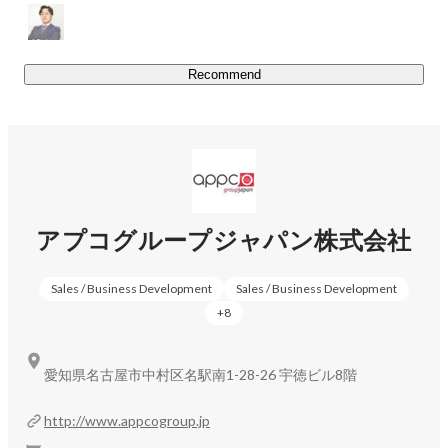
２、海外研修制度で世界から学ぶ

私たちは日本に留まらず、海外研修制度を活用し世界で活
Recommend
躍している人と繋がり様々なことを学ぶことができます。
年間3~4回行われるこの制度は弊社で最も人気な福利厚生
となり、今までにオーストラリア・イギリス・シンガポー
ル・マレーシア・タイ・インド・韓国等で行いました。
（通訳帯同なので英語力は一切不要）

３、自分らしく

アプコグループジャパン株式会社
会社や上司の都合ではなく、自分の目標に向かって仕事を
することを大事にしています。

Sales / Business Development
Sales / Business Development
一人一人将来の夢や目標などは違います。だからこそ会社
+
8
に来る理由も様々です。

起業を目指す人、営業力をつけたい人、楽しい職場環境で
働きたい人、海外が好きな人...

愛知県名古屋市中村区名駅南1-28-26 宇徳ビル8階
自分のやりたいことのためにみんな働いています。
http://www.appcogroup.jp