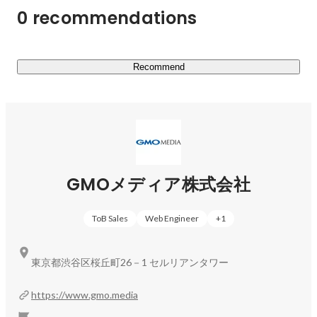
0 recommendations
    企業独自のポイントサイト構築・運営支援システム

・affitown

　成果報酬型広告配信を中心に運営しているASP(アフィ
リエイトサービス・プロバイダ)

Recommend
・コエテコカレッジ

　オンラインで講座を販売したいという講師の方向けの販
売・管理サービス

詳しい事業：( 
https://www.gmo.media/service/
 ）
GMOメディア株式会社
ToB Sales
Web Engineer
+
1
東京都渋谷区桜丘町26－1 セルリアンタワー
https://www.gmo.media