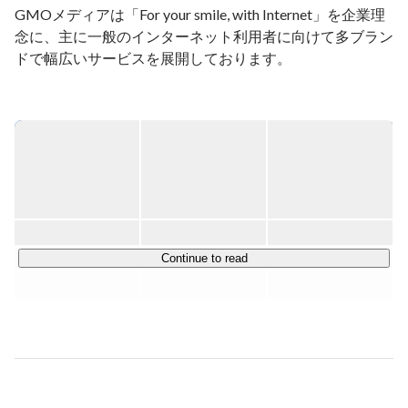
GMOメディアは「For your smile, with Internet」を企業理
念に、主に一般のインターネット利用者に向けて多ブラン
ドで幅広いサービスを展開しております。

渋谷駅前を主要拠点とする上場企業になります。

■メディア事業

・コエテコ 

　 小学生向けのプログラミングスクールの掲載数、業界
No.1のポータルサイト

・ポイントタウン 

    業界最大手のお小遣い稼ぎサイト

Continue to read
・ゲソてん 

    本格オリジナル ゲームを提供するプラットフォーム

・「プリ小説」

    10代向け小説サイト「プリ小説」

■ソリューション事業

・GMOリピータス
