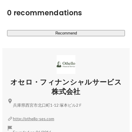
・Webサイトのデザイン/コーディング

0 recommendations
・業務系システム開発

・ECサイトの開発

・業務システムの開発

・スマホアプリの開発　など

Recommend
・・・・・

さまざまな事業を展開しているので会社の基盤はしっかり
しており、安心して働けます！

年間休日も120日以上！働きやすい・スキルを身につけや
オセロ・フィナンシャルサービス
すい環境を提供いたします！
株式会社
兵庫県西宮市北口町1-12 塚本ビル2Ｆ
http://othello-ses.com