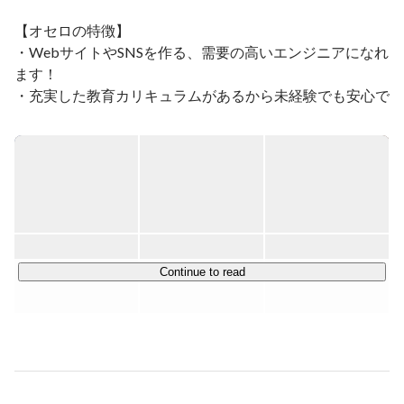
【オセロの特徴】

・WebサイトやSNSを作る、需要の高いエンジニアになれ
ます！

・充実した教育カリキュラムがあるから未経験でも安心で
す！

・お仕事をレベルアップさせた分だけ大幅な年収アップが
見込めます！

当社は未経験でも安心な「充実したカリキュラム」がある
ので、初めてWebエンジニアに挑戦する方の応募も大歓
迎です！

カリキュラムを学んだ後は、先輩エンジニアと共に実際に
Continue to read
開発のお仕事をいくつか経験していただき、スキルがしっ
かりと身についたらデビューです！

【エンジニアデビュー後のお仕事】

Webサイトやアプリなどを作るエンジニアとして活躍で
きます。
