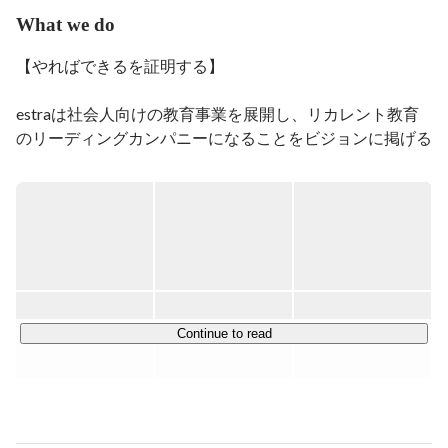
営業、マーケティングを始めコーチング実績を生かし、
What we do
COACHTECH事業責任者を務めてます。

教育に熱い想いのあるメンバーと日々働くことができて
【やればできるを証明する】

幸せです☺︎

新たな同士の方にお会いできることを楽しみにしてま
estraは社会人向けの教育事業を展開し、リカレント教育
す！
のリーディングカンパニーになることをビジョンに掲げる
ベンチャー企業です。

エンジニアやマーケター、デザイナー等の職種は、需要に
対し供給が不足しています。

一番の原因は、実務の経験がないと得ることができない能
力が必要とされる職種だからだと考えています。

エンジニアを志す人は多い一方で、未経験者を採用し開発
Continue to read
を任せる企業が少ないです。

また、企業側も即戦力層の採用は難しく、事業拡大に苦し
んでいます。

この課題を解決するためには、教育事業だけやれば良い、