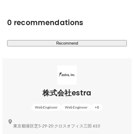
開発事業だけやれば良いではなく、教育と開発どちらも行
い、橋渡しとなる仕組みを作ることだと考えています。

0 recommendations
■ 事業内容

￣￣￣￣￣￣

・プログラミングスクール事業：COACHTECH

1,000時間の学習カリキュラムを提供し、実務で活躍でき
Recommend
る人材を育成するスクールです。

Webアプリケーション開発の案件を保証する選抜コミュ
ニティを運営し、市場価値が高い人材の輩出に努めていま
す。

・システム開発事業

株式会社estra
スタートアップ企業や事業会社さんがお客様で、主に新規
事業のβ版開発から、その後の追加開発までご依頼いただ
Web Engineer
Web Engineer
+
8
いています。主にPHP/Laravelを使用し、フロントエンド
はReactやVue.js等、様々に対応しています。

東京都港区芝5-29-20 クロスオフィス三田 610
・フリーランスエージェント事業
