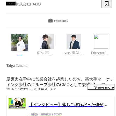
株式会社HADO
Freelance
Director/manager
広告事業部長
SNS事業部長
Taiga Tanaka
慶應大在学中に営業会社を起業したのち、某大手マーケテ
ィング会社のグループ会社のCMOとして規模2人→20人、
Show more
売上7.5億円まで成長させる。

その後、マーケティングを基軸にしたさまざまな事業を作
り続けたいと言う想いからHADOを創業。

【インタビュー】落ちこぼれだった僕が、TikTok広告で日本一を目指すまで。
”22世紀のマーケティング会社を作る”というパーパスを達
Taiga Tanaka's story