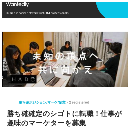
Open in app
Business social network with 4M professionals
勝ち確ポジション/マーケ/副業
2 registered
勝ち確確定のシゴトに転職！仕事が
趣味のマーケターを募集