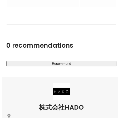
②グロースハック支援

HADOは、集客を自社で行なっている珍しい企業です。

その理由は代表の田中が現役のマーケターであり、マーケ
ティング業務を完全内製化しているため。

そのノウハウを活かして、企業の集客課題を解決していま
す。

0 recommendations
③美容バーチャルインフルエンサー事業

TikTok上で美容領域に特化したバーチャルインフルエン
サーを運営しています。

Recommend
独自のSNSマーケティングノウハウを活かしてファンを獲
得し続け、現在総フォロワー数は160万人を超えていま
す。
株式会社HADO