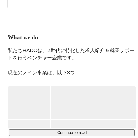
成するべく

誰もが事業家になれるマーケティングファームを現在作っ
ています。

まずはTikTokという急成長中のドメインに張り、”TikTok
といえばHADO”というポジションを取りに行きます。
What we do
私たちHADOは、Z世代に特化した求人紹介＆就業サポー
トを行うベンチャー企業です。

現在のメイン事業は、以下3つ。

①Z世代キャリア支援

20代の若手に特化した人材紹介事業を行っています。

大学卒業後何らかの理由で就職できなかった既卒・フリー
ターの方や、就職したものの短期間での離職となってしま
った第二新卒の方を中心に、

「オーダーメイド型のキャリアカウンセリング」を行い、
就業決定まで徹底サポートしています。

Continue to read