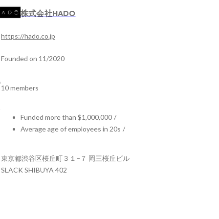
株式会社HADO
https://hado.co.jp
Founded on 11/2020
10 members
Funded more than $1,000,000
/
Average age of employees in 20s
/
東京都渋谷区桜丘町３１−７ 岡三桜丘ビル
SLACK SHIBUYA 402