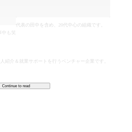
代表の田中を含め、20代中心の組織です。
事中も笑
求人紹介＆就業サポートを行うベンチャー企業です。

Continue to read
を行っています。

なかった既卒・フリーターの方や、就職したものの短
卒の方を中心に、

ンセリング」を行い、就業決定まで徹底サポートして