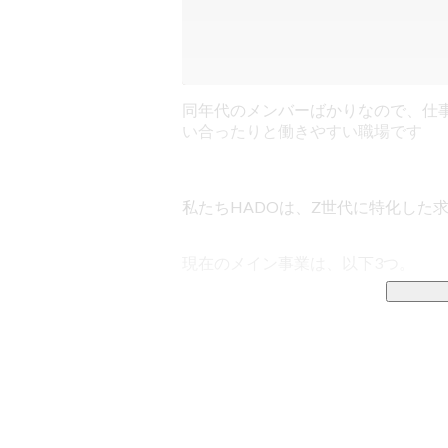
同年代のメンバーばかりなので、仕
い合ったりと働きやすい職場です
私たちHADOは、Z世代に特化した
現在のメイン事業は、以下3つ。

①Z世代キャリア支援

20代の若手に特化した人材紹介事業
大学卒業後何らかの理由で就職でき
期間での離職となってしまった第二新
「オーダーメイド型のキャリアカウ