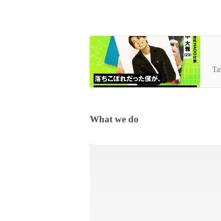
【
告
Ta
What we do