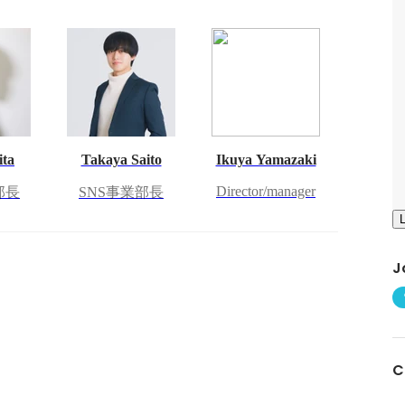
ita
Takaya Saito
Ikuya Yamazaki
Director/manager
部長
SNS事業部長
J
C