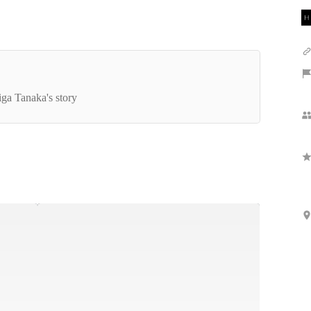
インタビュー】落ちこぼれだった僕が、TikTok広
で日本一を目指すまで。
iga Tanaka's story