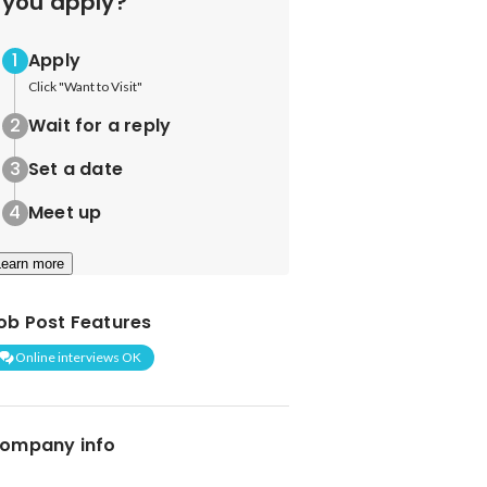
you apply?
Apply
Click "Want to Visit"
Wait for a reply
Set a date
Meet up
Learn more
ob Post Features
Online interviews OK
ompany info