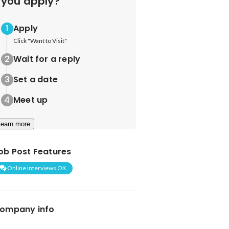
you apply?
Apply
Click "Want to Visit"
Wait for a reply
Set a date
Meet up
Learn more
ob Post Features
Online interviews OK
ompany info