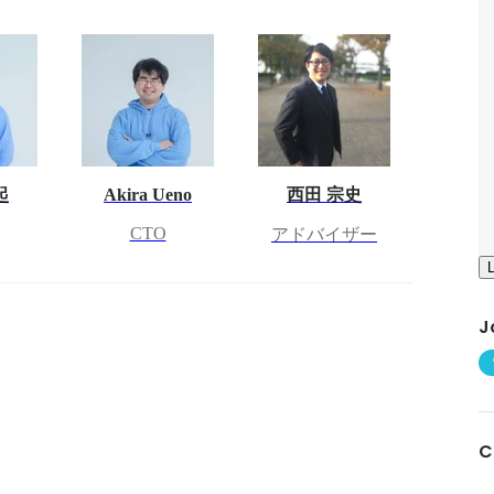
起
Akira Ueno
西田 宗史
CTO
アドバイザー
J
C