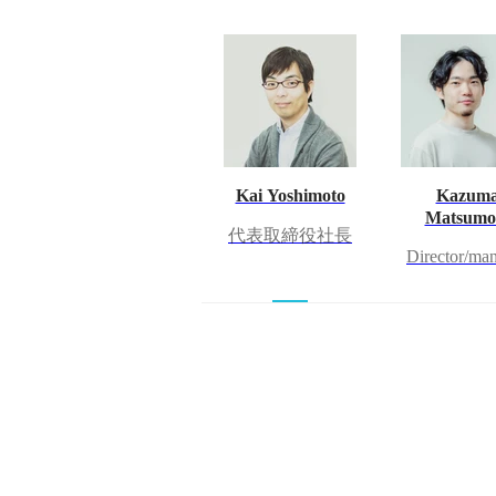
Kai Yoshimoto
Kazum
Matsumo
代表取締役社長
Director/ma