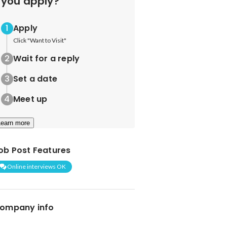
you apply?
Apply
Click "Want to Visit"
Wait for a reply
Set a date
Meet up
Learn more
ob Post Features
Online interviews OK
ompany info