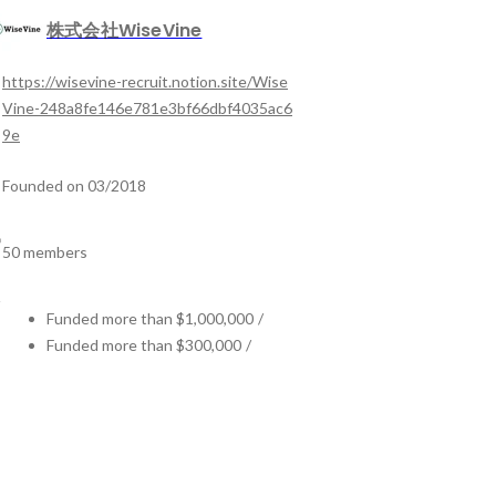
株式会社WiseVine
https://wisevine-recruit.notion.site/Wise
Vine-248a8fe146e781e3bf66dbf4035ac6
9e
Founded on 03/2018
50 members
Funded more than $1,000,000
/
Funded more than $300,000
/