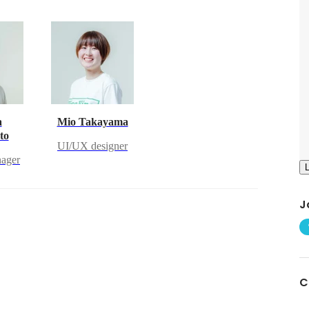
a
Mio Takayama
to
UI/UX designer
nager
J
C