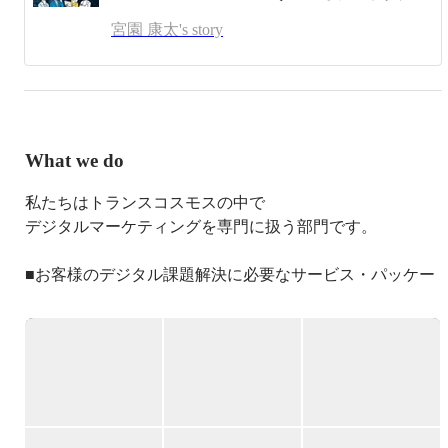
何十年経ってもデジタルマーケティングがずっと好き。
宮園 康太's story
What we do
私たちはトランスコスモスの中で

デジタルマーケティングを専門に扱う部門です。

■お客様のデジタル課題解決に必要なサービス・パッケー
ジをワンストップで提供■

トランスコスモスのデジタルマーケティングサービスは、
インターネットインフラを活用したマーケティング活動を
ワンストップで支援しています。

Webサイト構築・運用、オムニチャネルマーケティン
グ、分析・リサーチサービスなどを軸に、ソーシャルメデ