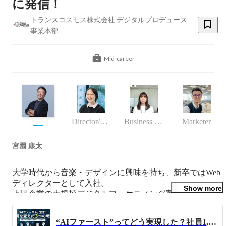
に発信！
トランスコスモス株式会社 デジタルプロデュース
事業本部
Mid-career
Director/manager
Business (Finance, HR etc.)
Marketer
宮園 康太
大学時代から音楽・デザインに興味を持ち、新卒ではWeb
ディレクターとして入社。

Show more
上場企業の大規模デジタルマーケティング案件を何百社と
経験。

事業戦略をデジタル戦力に落とし込むこと、またそれを実
“AIファースト”ってどう実現した？社員1,000名が実務で使うまでに実践した3つの戦略
行することが得意。
