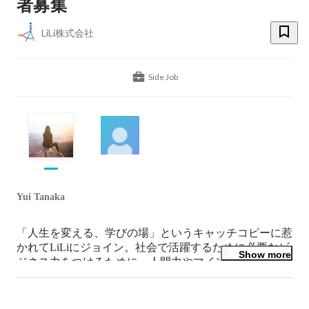
者募集
LiLi株式会社
Side Job
Yui Tanaka
「人生を変える、学びの場」というキャッチコピーに惹
かれてLiLiにジョイン。社会で活躍するために必要なビ
Show more
ジネス力をつけるために、人間力やマインドを重視する
LiLiの教育理念に賛同。

様々な年代の様々な環境で頑張るLiLiのメンバー達と共
に、日々刺激を受けつつ切磋琢磨しながら、人事採用・