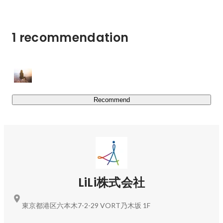
また、アカデミーでの教育は、独自開発した女性キャリア
教育メソッド「THE POTENTIAL」(ザ・ポテンシャル)を
活用しており、経済産業省のキャリア教育アワードも受賞
1 recommendation
しました。

(
https://lili-academy.jp/
)

■LiLi Benefit

PMSや不妊治療など女性向けの提携割引サービス紹介や
福利厚生サービスの提供を総合的に行う働く女性に嬉しい
Recommend
サービスです。

LiLi STYLE売上の一部を、「次世代女性の活躍応援プロジ
ェクト」として女子学生のキャリア教育費用に充てること
で、賛同企業と共に、次世代女性の応援を行っていき、
「誰もが可能性を広げ、凛々しく生きようとする世界」を
LiLi株式会社
目指していきます。

受賞実績

東京都港区六本木7-2-29 VORT乃木坂 1F
￣￣￣￣
