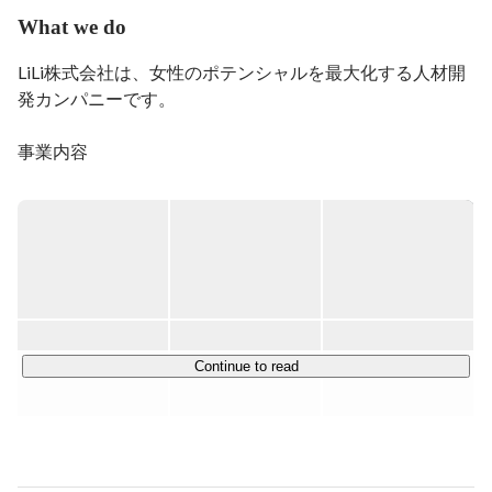
記事作成・バックオフィス業務を担当している。
What we do
LiLi株式会社は、女性のポテンシャルを最大化する人材開
発カンパニーです。

事業内容

￣￣￣￣￣

教育プログラム『LiLi Academy』の他、生理や不妊知識な
ど女性向けの講座、提携割引サービス紹介や福利厚生サー
ビスの提供を行う『LiLi Benefit』等、ワンストップで女性
がより凛々しく生きられるための応援を行っています。

■LiLi Academy

新しい時代に合った女性キャリア教育プラットフォーム
Continue to read
「LiLi Academy」を運営しています。

具体的には、次世代女性の可能性を発掘・確立し、活躍を
継続する仕組み創りを行うことで、女性のポテンシャルを
最大化する人材開発プログラムを提供しています。
