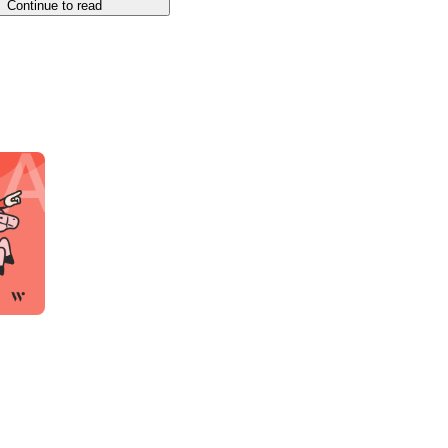
Continue to read
ーゲットとしたマーケティング施策を展開していま
の高いSNSを活用し、クライアントの施設やサービス
需要の創出をサポートしています。

び、提携ECネットワークを通じて商品販売を行って
ンまでを一貫してサポートし、越境ECをワンストッ
本ブランドの中国市場進出を加速させています。

を目的としたSNSプロモーションを実施。
