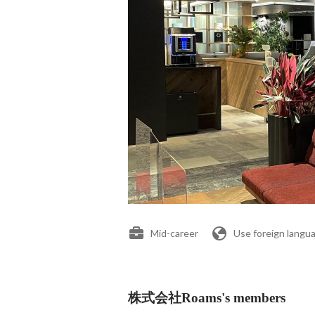
Mid-career
Use foreign langu
株式会社Roams's members