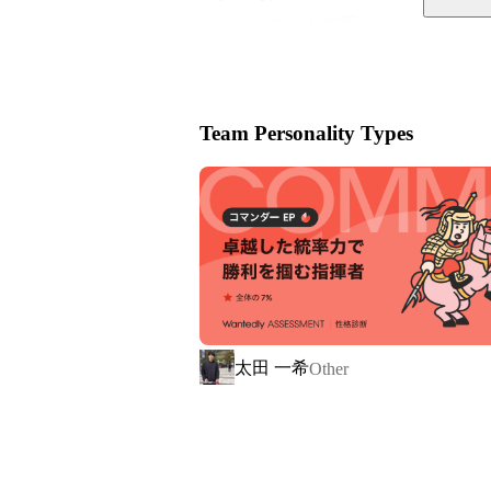
・インバウンド対策

中国SNSを活用し、訪日中国人をタ
す。

RED（小紅書）など、中国で影響力
Team Personality Types
を中国市場向けの切り口で発信。

“行きたくなる理由”をつくり、訪日
・越境EC

当社が運営する中国向けEC店舗およ
います。

仕入れ、関税・物流、プロモーショ
プで支援。

太田 一希
Other
商品特性に応じた販路開拓も行い、日
・中国SNSプロモーション

中国市場における認知拡大・販売促進