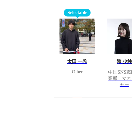
Selectable
太田 一希
陳 少純
Other
中国SNS
業部 マネ
ャー