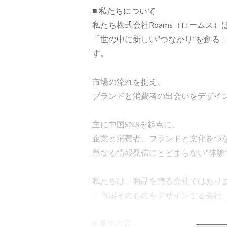
■ 私たちについて

私たち株式会社Roams（ロームス）は
「世の中に新しい“つながり”を創る」
す。

市場の流れを捉え、

ブランドと消費者の出会いをデザイン
主に中国SNSを起点に、

企業と消費者、ブランドと文化をつな
単なる情報発信にとどまらない“体験”
私たちは、商品を売る会社ではありま
「市場そのものをデザインする会社」
■ 事業内容
