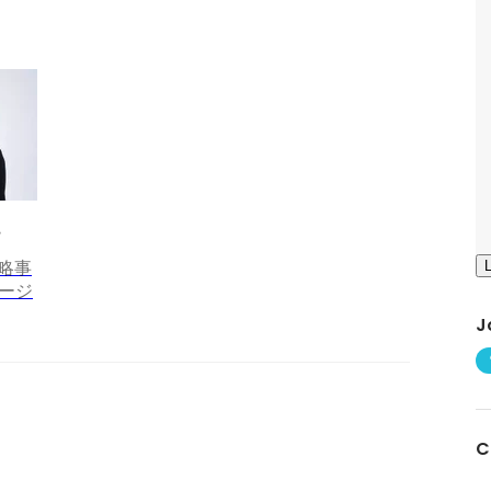
戦略事
ージ
J
C