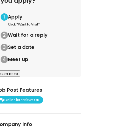
you apply?
Apply
Click "Want to Visit"
Wait for a reply
Set a date
Meet up
Learn more
ob Post Features
Online interviews OK
ompany info