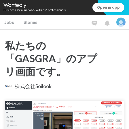
Open in app
Business social network with 4M professionals
Jobs
Stories
私たちの
「GASGRA」のアプ
リ画面です。
株式会社Soilook