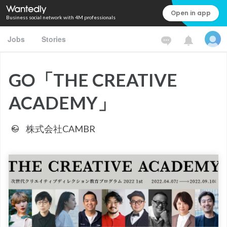
Open in app
Business social network with 4M professionals
Jobs
Stories
GO「THE CREATIVE
ACADEMY」
株式会社CAMBR