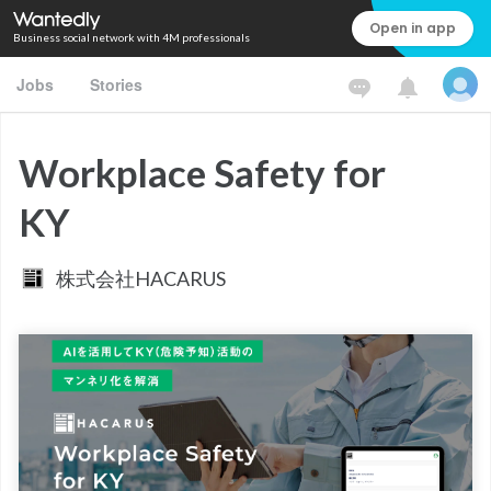
Open in app
Business social network with 4M professionals
Jobs
Stories
Workplace Safety for
KY
株式会社HACARUS