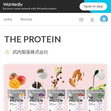
Open in app
Business social network with 4M professionals
Jobs
Stories
THE PROTEIN
武内製薬株式会社