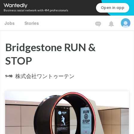
Open in app
Business social network with 4M professionals
Jobs
Stories
Bridgestone RUN &
STOP
株式会社ワントゥーテン