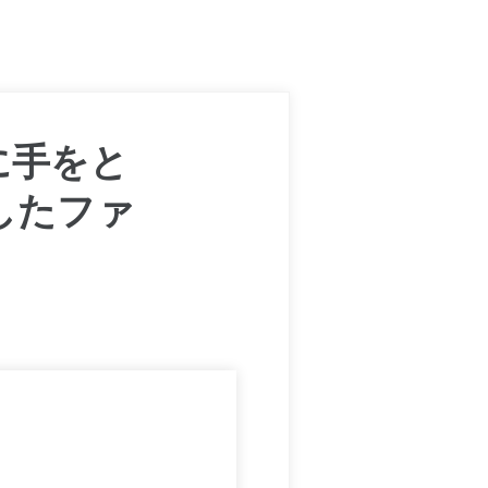
に手をと
したファ