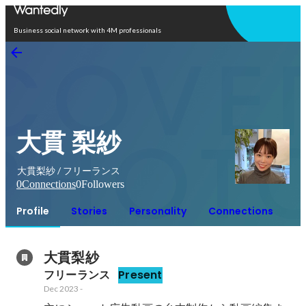
Open in app
Business social network with 4M professionals
大貫 梨紗
大貫梨紗 / フリーランス
0
Connections
0
Followers
Profile
Stories
Personality
Connections
大貫梨紗
フリーランス
Present
Dec 2023
-