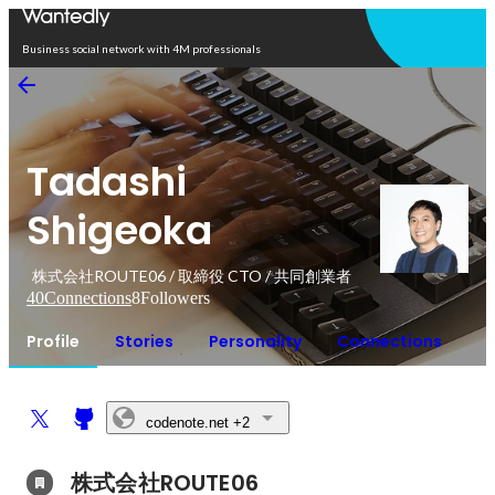
Open in app
Business social network with 4M professionals
Tadashi
Shigeoka
株式会社ROUTE06 / 取締役 CTO / 共同創業者
40
Connections
8
Followers
Profile
Stories
Personality
Connections
codenote.net
+2
株式会社ROUTE06