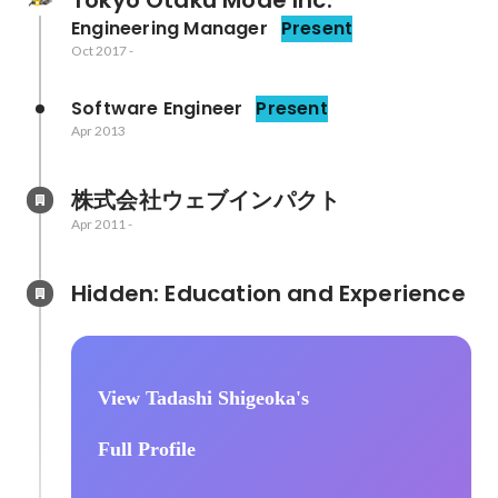
Tokyo Otaku Mode Inc.
Engineering Manager
Present
Oct 2017
-
Software Engineer
Present
Apr 2013
株式会社ウェブインパクト
Apr 2011
-
Hidden: Education and Experience	
View Tadashi Shigeoka's
Full Profile