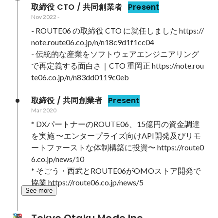
取締役 CTO / 共同創業者
Present
Nov 2022
-
- ROUTE06 の取締役 CTO に就任しました https://
note.route06.co.jp/n/n18c9d1f1cc04

- 伝統的な産業をソフトウェアエンジニアリング
で再定義する面白さ｜CTO 重岡正 https://note.rou
te06.co.jp/n/n83dd0119c0eb
取締役 / 共同創業者
Present
Mar 2020
* DXパートナーのROUTE06、15億円の資金調達
を実施 〜エンタープライズ向けAPI開発及びリモ
ートファーストな体制構築に投資〜 https://route0
6.co.jp/news/10

* そごう・西武とROUTE06がOMOストア開発で
協業 https://route06.co.jp/news/5
See more