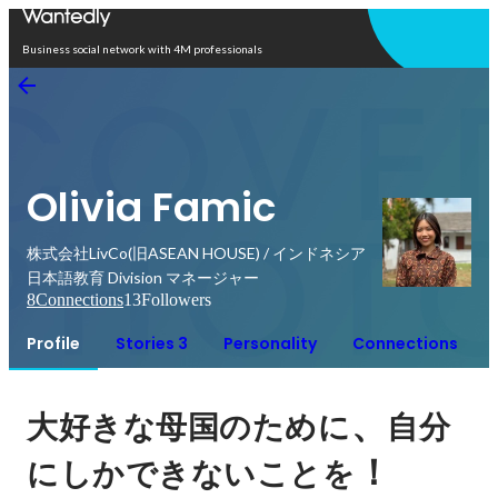
Open in app
Business social network with 4M professionals
Olivia Famic
株式会社LivCo(旧ASEAN HOUSE) / インドネシア
日本語教育 Division マネージャー
8
Connections
13
Followers
Profile
Stories 3
Personality
Connections
、
大好きな母国のために
自分
！
にしかできないことを