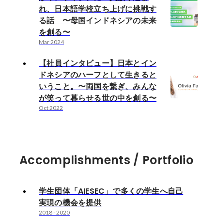
れ、日本語学校立ち上げに挑戦す
る話 〜母国インドネシアの未来
を創る〜
Mar 2024
【社員インタビュー】日本とイン
ドネシアのハーフとして生きると
いうこと。〜両国を繋ぎ、みんな
が笑って暮らせる世の中を創る〜
Oct 2022
Accomplishments / Portfolio
学生団体「AIESEC」で多くの学生へ自己
実現の機会を提供
2018
-
2020