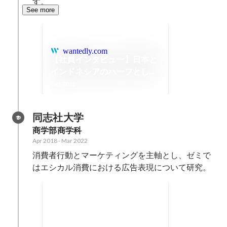
す。
See more
wantedly.com
【社員インタビュー】日本と
インドネシアのハーフとして
生きるということ。〜両国を
Oct 2022
繋ぎ、みんなが笑って暮らせ
る世の中を創る〜
同志社大学
商学部商学科
Apr 2018
-
Mar 2022
消費者行動とマーケティングを主軸とし、ゼミで
はエシカル消費における広告表現について研究。
学生団体「AIESEC」で多く
の学生へ自己実現の機会を提
送り出し部門の副統括として、世
供
界中にある海外支部と連携し、＜