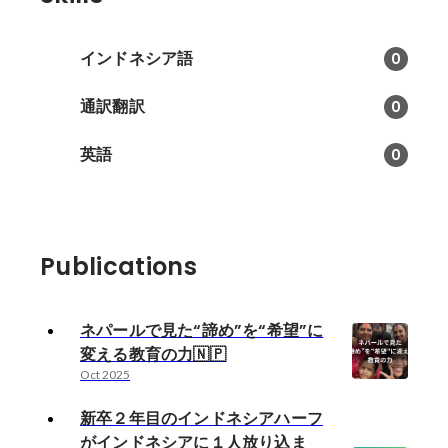
インドネシア語
0
通訳翻訳
0
英語
0
Publications
ネパールで見た“諦め”を“希望”に
変える教育の力🇳🇵
Oct 2025
新卒２年目のインドネシアハーフ
がインドネシアに１人放り込ま