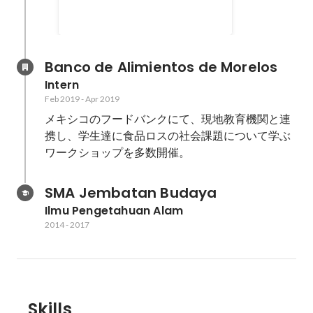
自分を変えたい、成長したい、挑
2018
-
2020
戦したい学生＞と、＜若い力を必
要とする現地NPOや企業＞を繋
ぎ、成長機会を提供することで、
Banco de Alimientos de Morelos
『より良い社会』を実現できる人
Intern
材を輩出する。
Feb 2019
-
Apr 2019
メキシコのフードバンクにて、現地教育機関と連
携し、学生達に食品ロスの社会課題について学ぶ
ワークショップを多数開催。
SMA Jembatan Budaya
Ilmu Pengetahuan Alam
2014
-
2017
Skills