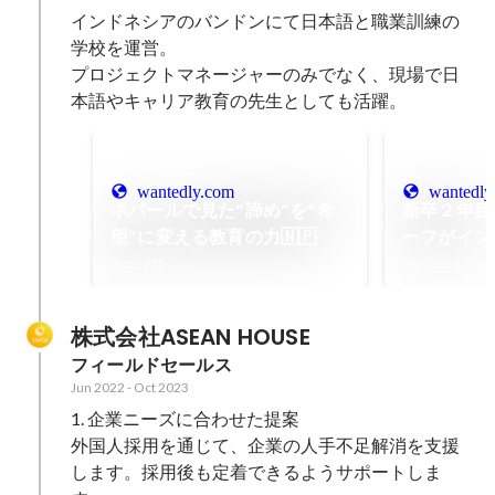
インドネシアのバンドンにて日本語と職業訓練の
学校を運営。

プロジェクトマネージャーのみでなく、現場で日
本語やキャリア教育の先生としても活躍。
wantedly.com
wantedly
ネパールで見た“諦め”を“希
新卒２年目
望”に変える教育の力🇳🇵
ーフがイン
り込まれ、
Oct 2025
Mar 2024
げに挑戦す
ドネシアの
株式会社ASEAN HOUSE
フィールドセールス
Jun 2022
-
Oct 2023
1. 企業ニーズに合わせた提案

外国人採用を通じて、企業の人手不足解消を支援
します。採用後も定着できるようサポートしま