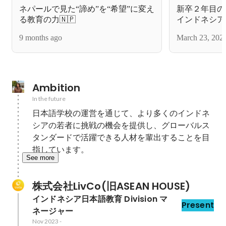
ネパールで見た“諦め”を“希望”に変え
新卒２年目の
る教育の力🇳🇵
インドネシア
本語学校立ち
9 months ago
March 23, 202
母国インドネ
Ambition
In the future
日本語学校の運営を通じて、より多くのインドネ
シアの若者に挑戦の機会を提供し、グローバルス
タンダードで活躍できる人材を輩出することを目
指しています。
See more
株式会社LivCo(旧ASEAN HOUSE)
インドネシア日本語教育 Division マ
Present
ネージャー
Nov 2023
-