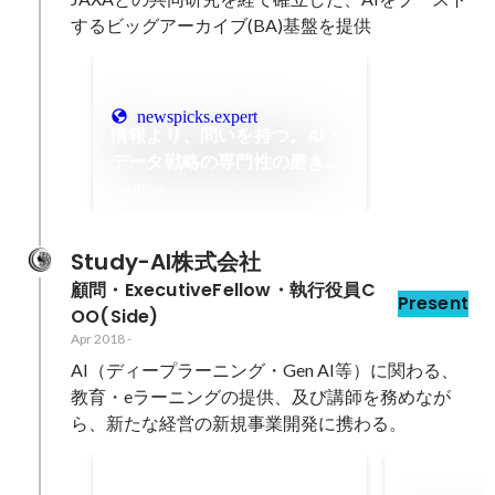
newspicks.expert
情報より、問いを持つ。AI・
データ戦略の専門性の磨き方
/ #インプットの流儀
Jun 2026
Study-AI株式会社
顧問・ExecutiveFellow・執行役員C
Present
OO(Side)
Apr 2018
-
AI（ディープラーニング・Gen AI等）に関わる、
教育・eラーニングの提供、及び講師を務めなが
ら、新たな経営の新規事業開発に携わる。