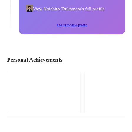
View Koichiro Tsukamoto's full profile
Log in to view profile
Personal Achievements
個人ブログ
人工知能学会
データサイエンスをビジネス戦略
に活かすための要諦を詳しく解説
します。最新のデータ分析手法や
実践的な事例を紹介し、企業の競
争力向上に寄与するインサイトを
提供します。ビジネスリーダーや
データサイエンティスト必見の情