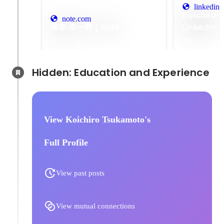
linkedin
Koichiro 
note.com
塚本 幸一郎｜note
LinkedIn
きがいも経
Apr 2024
Dec 2023
おけるレジ
ナビリティ
Hidden: Education and Experience	
View Koichiro Tsukamoto's
Full Profile
View past posts
View mutual connections