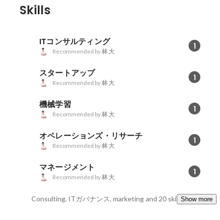
報源です。
Skills
ITコンサルティング
1
Recommended by
林 大
スタートアップ
1
Recommended by
林 大
機械学習
1
Recommended by
林 大
オペレーションズ・リサーチ
1
Recommended by
林 大
マネージメント
1
Recommended by
林 大
Consulting, ITガバナンス, marketing
and 20 skills
Show more