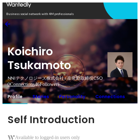
Open in app
Business social network with 4M professionals
Koichiro
Tsukamoto
NNIテクノロジーズ株式会社 / 非常勤取締役CSO
0
Connections
46
Followers
Profile
Stories
Personality
Connections
Self Introduction
Available to logged-in users only