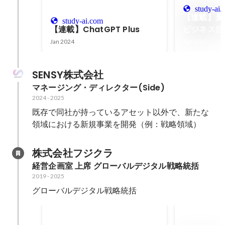
study-ai
【連載】量
study-ai.com
【連載】ChatGPT Plus
ビジネス活
Jan 2024
Apr 2023
SENSY株式会社
マネージング・ディレクター(Side)
2024
-
2025
既存で同社が持っているアセット以外で、新たな
領域における新規事業を開発（例：戦略領域）
株式会社フジクラ
経営企画室 上席 グローバルデジタル戦略統括
2019
-
2025
グローバルデジタル戦略統括