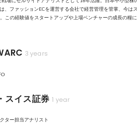
主戦場にセルサイドアナリストとして16年活躍。日本中小型株
は、ファッションECを運営する会社で経営管理を管掌、今は
す。この経験値をスタートアップや上場ベンチャーの成長の糧
ARC
3 years
FO
・スイス証券
1 year
クター担当アナリスト