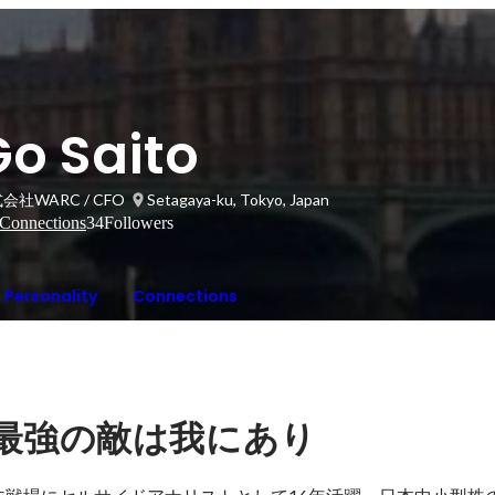
Go Saito
会社WARC / CFO
Setagaya-ku, Tokyo, Japan
Connections
34
Followers
Personality
Connections
最強の敵は我にあり