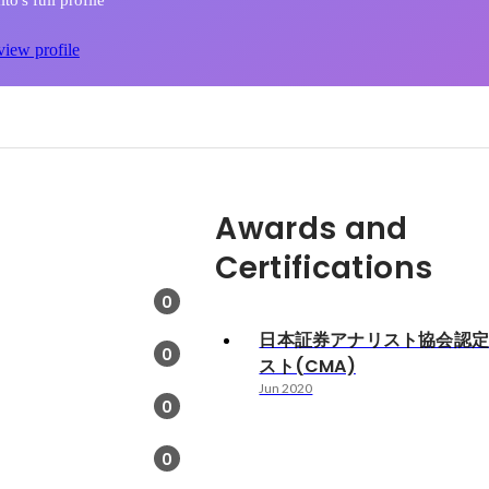
o's full profile
view profile
Awards and
Certifications
0
日本証券アナリスト協会認
0
スト(CMA)
Jun 2020
0
0