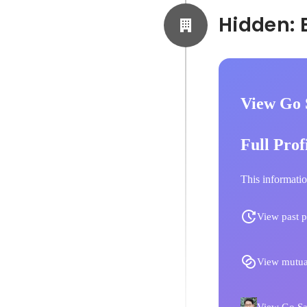
View Go 
Full Prof
This informatio
View past p
View mutua