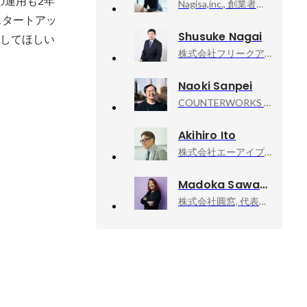
の運用も2年
Nagisa,inc., 創業者 代表取締役社長
スタートアッ
Shusuke Nagai
にしてほしい
株式会社フリークアウト, CFO
Naoki Sanpei
COUNTERWORKS inc, CEO
Akihiro Ito
株式会社エーアイプロダクション, 代表取締役インタビュアー
Madoka Sawa
株式会社圓窓, 代表取締役