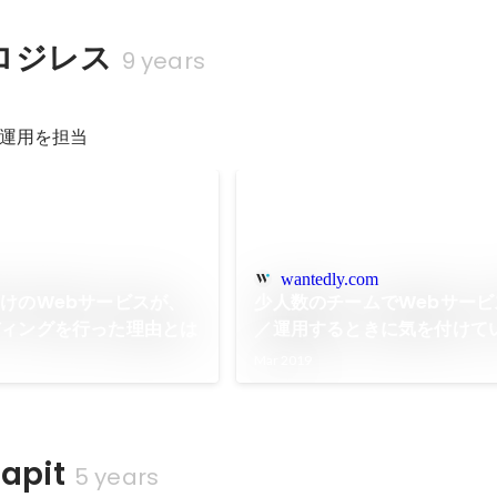
ロジレス
9 years
運用を担当
wantedly.com
けのWebサービスが、
少人数のチームでWebサービ
ディングを行った理由とは
／運用するときに気を付けて
Mar 2019
pit
5 years