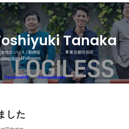
Toshiyuki Tanaka
会社ロジレス / 取締役
東京都渋谷区
onnections
4
Followers
Personality
Connections
ました