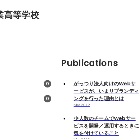
業高等学校
Publications
がっつり法人向けのWebサ
0
ービスが、いまリブランデ
ングを行った理由とは
0
Mar 2019
少人数のチームでWebサー
ビスを開発／運用するとき
気を付けていること