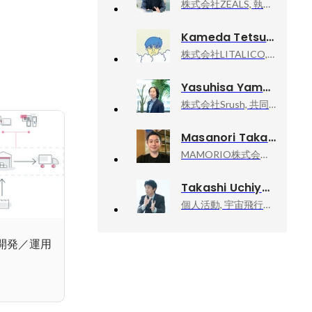
株式会社ZEALS, 執行役員
Kameda Tetsuya
株式会社LITALICO, Senior Executive officer
Yasuhisa Yamazaki
株式会社Srush, 共同創業者, CTO
Masanori Takano
MAMORIO株式会社, CTO
Takashi Uchiyama
個人活動, 宇宙飛行士挑戦エバンジェリスト
開発／運用