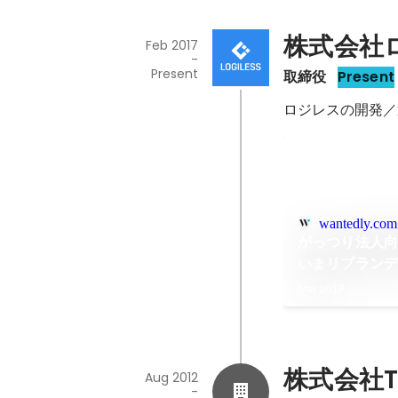
株式会社
Feb 2017
-
Present
取締役
Present
ロジレスの開発／
wantedly.com
がっつり法人向
いまリブラン
Mar 2019
株式会社Ta
Aug 2012
-