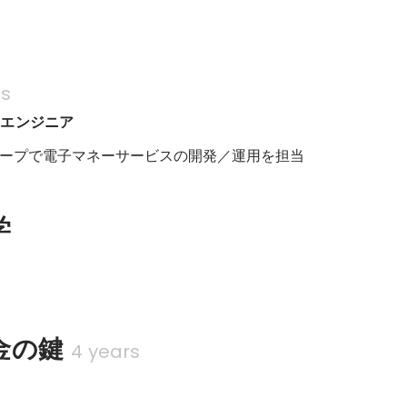
rs
ンエンジニア
ープで電子マネーサービスの開発／運用を担当
学
金の鍵
4 years