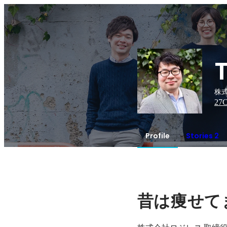
株式
27
C
Profile
Stories 2
昔は痩せて