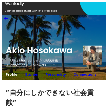
Open in app
Business social network with 4M professionals
Akio Hosokawa
Unitas.Inc.founder / 代表取締役
0
Connections
18
Followers
Profile
Stories
Personality
Connections
”
自分にしかできない社会貢
”
献