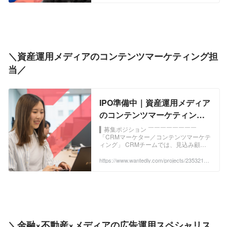
＼資産運用メディアのコンテンツマーケティング担
当／
IPO準備中｜資産運用メディア
のコンテンツマーケティング
担当 - 株式会社TAPPのWebマ
▍募集ポジション ￣￣￣￣￣￣￣￣
「CRMマーケター／コンテンツマーケテ
ーケティングの採用 -
ィング」 CRMチームでは、見込み顧
Wantedly
客〜既存顧客までのコミュニケ...
https://www.wantedly.com/projects/2353214?
post_id=1061277&post_location=in_content
＼金融×不動産×メディアの広告運用スペシャリス