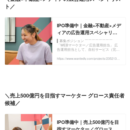
ト／
IPO準備中｜金融×不動産×メデ
ィアの広告運用スペシャリス
ト - 株式会社TAPPのWebマー
▍募集ポジション ￣￣￣￣￣￣￣￣
「WEBマーケター／広告運用担当」 広
ケティングの採用 - Wantedly
告運用担当として、自社サービス（完全
反響型の資産運用セミナー事業...
https://www.wantedly.com/projects/2352131?
post_id=1061277&post_location=in_content
＼売上500億円を目指すマーケター グロース責任者
候補／
IPO準備中｜売上500億円を目
指すマーケター／グロース責