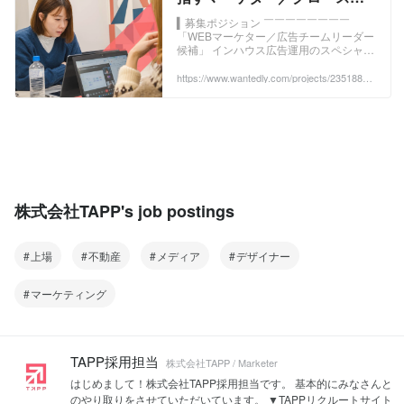
任者候補 - 株式会社TAPPの
▍募集ポジション ￣￣￣￣￣￣￣￣
「WEBマーケター／広告チームリーダー
Webマーケティングの採用 -
候補」 インハウス広告運用のスペシャリ
Wantedly
ストとして成果を出し続けな...
https://www.wantedly.com/projects/2351889?
post_id=1061277&post_location=in_content
株式会社TAPP's job postings
上場
不動産
メディア
デザイナー
マーケティング
TAPP採用担当
株式会社TAPP / Marketer
はじめまして！株式会社TAPP採用担当です。 基本的にみなさんと
のやり取りをさせていただいています。 ▼TAPPリクルートサイト