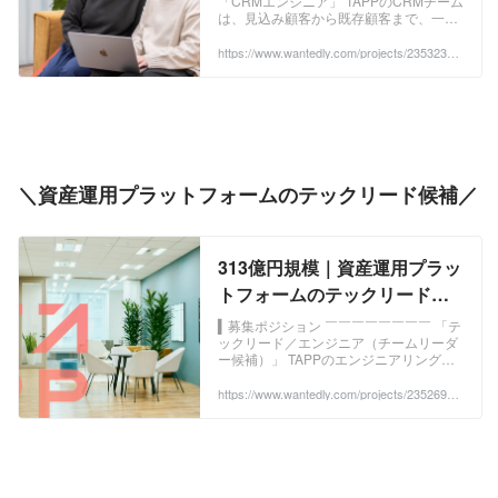
「CRMエンジニア」 TAPPのCRMチーム
マーケティングの採用 -
は、見込み顧客から既存顧客まで、一人
Wantedly
ひとりに最適な体験を届...
https://www.wantedly.com/projects/2353234?
post_id=1061277&post_location=in_content
＼資産運用プラットフォームのテックリード候補／
313億円規模｜資産運用プラッ
トフォームのテックリード候
補 - 株式会社TAPPのエンジニ
▍募集ポジション ￣￣￣￣￣￣￣￣ 「テ
ックリード／エンジニア（チームリーダ
アリングの採用 - Wantedly
ー候補）」 TAPPのエンジニアリングチ
ームは、フロントエンド...
https://www.wantedly.com/projects/2352690?
post_id=1061277&post_location=in_content