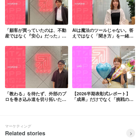
「顧客が買っていたのは、不動
AIは魔法のツールじゃない。答
産ではなく『安心』だった」世
えではなく「聞き方」を一緒に
界を見てきた砂本さんが語る、
考える相棒だ──未経験から
TAPPの提供価値
GASを操る“AIの民主化”と、部
署を越え挑むキャリアの軌跡
「教わる」を待たず、外部のプ
【2026半期表彰式レポート】
ロを巻き込み道を切り拓いた課
「成果」だけでなく「挑戦のプ
長。TAPPが誇る『どこにいっ
ロセス」と「チームの力」を称
ても通用する圧倒的自律カルチ
え合う。TAPPの成長を加速さ
ャー』
せる表彰制度のリアル
マーケティング
Related stories