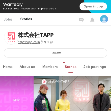
Open in app
Business social network with 4M professionals
Stories
Jobs
株式会社TAPP
https://tapp-co.jp
東京都
Follow
Home
About us
Members
Stories
Job postings
株式会社TAPP