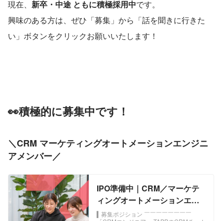
現在、
新卒・中途 ともに積極採用中
です。
興味のある方は、ぜひ「募集」から「話を聞きに行きた
い」ボタンをクリックお願いいたします！
👀積極的に募集中です！
＼CRM マーケティングオートメーションエンジニ
アメンバー／
IPO準備中｜CRM／マーケテ
ィングオートメーションエン
ジニア - 株式会社TAPPのWeb
▍募集ポジション ￣￣￣￣￣￣￣￣