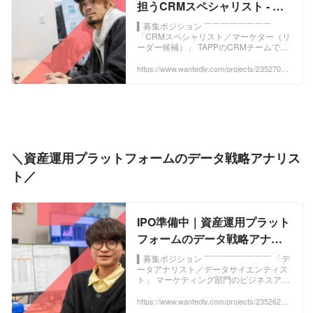
担うCRMスペシャリスト - 株
式会社TAPPのWebマーケティ
▍募集ポジション ￣￣￣￣￣￣￣￣
「CRMスペシャリスト／マーケター（リ
ングの採用 - Wantedly
ーダー候補）」 TAPPのCRMチームで
は、見込み顧客や既存顧客...
https://www.wantedly.com/projects/2352704?
post_id=1061277&post_location=in_content
＼資産運用プラットフォームのデータ戦略アナリス
ト／
IPO準備中｜資産運用プラット
フォームのデータ戦略アナリ
スト - 株式会社TAPPのデータ
▍募集ポジション ￣￣￣￣￣￣￣￣ 「デ
ータアナリスト／データサイエンティス
サイエンティストの採用 -
ト」 マーケティング部門のビジネスアナ
Wantedly
リストとして、膨大なマー...
https://www.wantedly.com/projects/2352628?
post_id=1061277&post_location=in_content