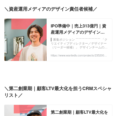
＼資産運用メディアのデザイン責任者候補／
IPO準備中｜売上313億円｜資
産運用メディアのデザイン責
任者候補 - 株式会社TAPPのデ
▍募集ポジション ￣￣￣￣￣￣￣￣ 「ク
リエイティブディレクター／デザイナー
ザイン・アートの採用 -
（リーダー候補）」 デザインチームのリ
Wantedly
ーダー候補として、Web...
https://www.wantedly.com/projects/2352002?
post_id=1061277&post_location=in_content
＼第二創業期｜顧客LTV最大化を担うCRMスペシャ
リスト／
第二創業期｜顧客LTV最大化を