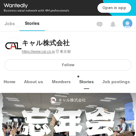
Open in app
Business social network with 4M professionals
Stories
Jobs
キャル株式会社
https://www.cal.co.jp
東京都
Follow
Home
About us
Members
Stories
Job postings
キャル株式会社