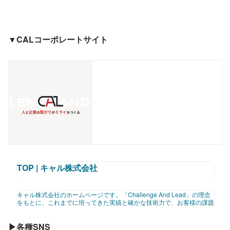
▼CALコーポレートサイト
TOP | キャル株式会社
キャル株式会社のホームページです。「Challenge And Lead」の理念
をもとに、これまでに培ってきた実績と確かな技術力で、お客様の課題
https://cal.co.jp/
解決に貢献いたします。
▶各種SNS