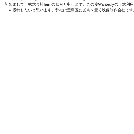
初めまして、株式会社IamIの秋月と申します。この度Wantedlyの正
ーを投稿したいと思います。弊社は豊島区に拠点を置く映像制作会社です
会社となります。実はもう会社を起業して3年以上が経つのですが、これ
ました。所謂一人社長です。実質的にはフリーランスと変わりありません
てこれまできましたが、それでも途中何度も倒産の危機や紆余曲折ありま
で、人も...