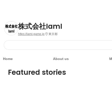
株式会社IamI
https://iami-game.jp
東京都
Home
About us
M
Featured stories